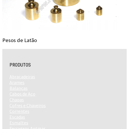
Pesos de Latão
PRODUTOS
Abraçadeiras
Arames
Balanças
Cabos de Aço
Chapas
Cofres e Chaveiros
Correntes
Escadas
Esmaltes
Ferragens Antigas