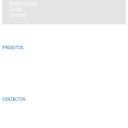
Sinos e Guizos
Tintas
Vernizes
PRODUTOS
Diversos
Tintas
Metais
Parafusos
Ferramentas
Ferragens
CONTACTOS
Rua do Almada, 155

4050-037 PORTO
22 205 8541 | 22 200 6622
